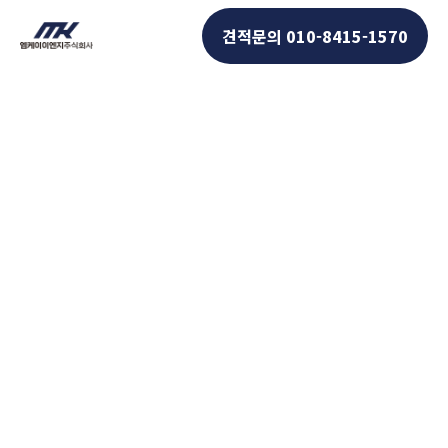
콘텐츠로
견적문의 010-8415-1570
건너뛰기
배관설비, 덕트보온, 소방시설,
반도체 설비 안전하고 친환경적인
시공으로 신뢰받는 기업